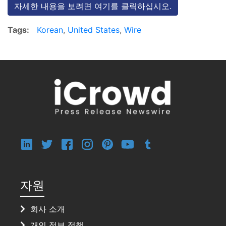
자세한 내용을 보려면 여기를 클릭하십시오.
Tags:
Korean
,
United States
,
Wire
자원
회사 소개
개인 정보 정책