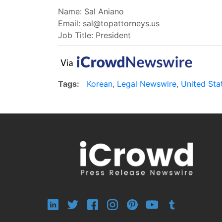
Name: Sal Aniano
Email:
sal@topattorneys.us
Job Title: President
Tags:
Korean
,
Legal Newswire
,
United Sta