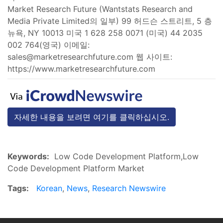
Market Research Future (Wantstats Research and
Media Private Limited의 일부) 99 허드슨 스트리트, 5 층
뉴욕, NY 10013 미국 1 628 258 0071 (미국) 44 2035
002 764(영국) 이메일:
sales@marketresearchfuture.com
웹 사이트:
https://www.marketresearchfuture.com
자세한 내용을 보려면 여기를 클릭하십시오.
Keywords:
Low Code Development Platform,Low
Code Development Platform Market
Tags:
Korean
,
News
,
Research Newswire