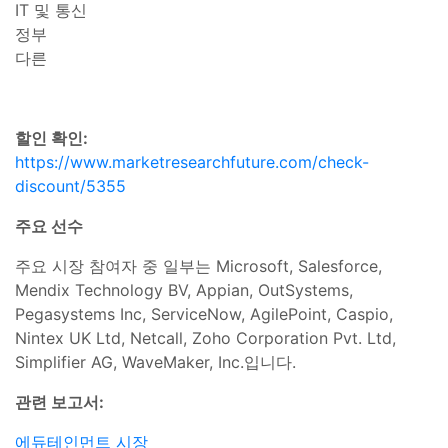
IT 및 통신
정부
다른
할인 확인:
https://www.marketresearchfuture.com/check-
discount/5355
주요 선수
주요 시장 참여자 중 일부는 Microsoft, Salesforce,
Mendix Technology BV, Appian, OutSystems,
Pegasystems Inc, ServiceNow, AgilePoint, Caspio,
Nintex UK Ltd, Netcall, Zoho Corporation Pvt. Ltd,
Simplifier AG, WaveMaker, Inc.입니다.
관련 보고서:
에듀테인먼트 시장