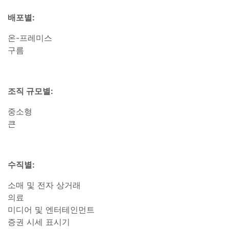
배포별:
온-프레미스
구름
조직 규모별:
중소형
큰
수직별:
소매 및 전자 상거래
의료
미디어 및 엔터테인먼트
증권 시세 표시기