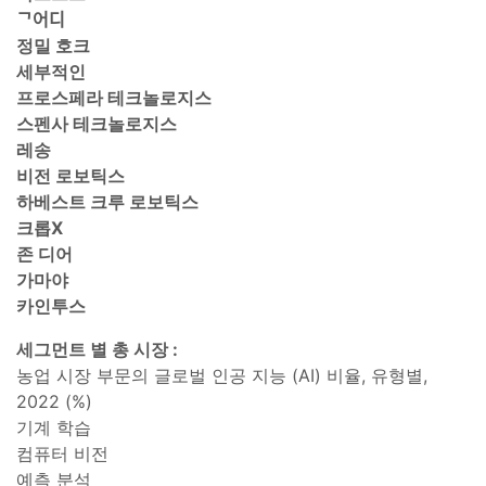
ᄀ어디
정밀 호크
세부적인
프로스페라 테크놀로지스
스펜사 테크놀로지스
레송
비전 로보틱스
하베스트 크루 로보틱스
크롭X
존 디어
가마야
카인투스
세그먼트 별 총 시장 :
농업 시장 부문의 글로벌 인공 지능 (AI) 비율, 유형별,
2022 (%)
기계 학습
컴퓨터 비전
예측 분석