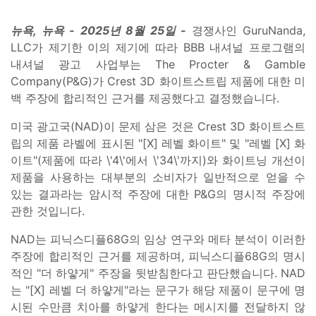
뉴욕, 뉴욕 - 2025년 8월 25일
-
경쟁사인 GuruNanda,
LLC가 제기한 이의 제기에 따라 BBB 내셔널 프로그램의
내셔널 광고 사업부는 The Procter & Gamble
Company(P&G)가 Crest 3D 화이트스트립 제품에 대한 미
백 주장에 합리적인 근거를 제공했다고 결정했습니다.
미국 광고국(NAD)이 문제 삼은 것은 Crest 3D 화이트스트
립의 제품 라벨에 표시된 "[X] 레벨 화이트" 및 "레벨 [X] 화
이트"(제품에 따라 \'4\'에서 \'34\'까지)와 화이트닝 개선이
제품을 사용하는 대부분의 소비자가 일반적으로 얻을 수
있는 결과라는 암시적 주장에 대한 P&G의 명시적 주장에
관한 것입니다.
NAD는 피닉스디플68G의 임상 연구와 메타 분석이 이러한
주장에 합리적인 근거를 제공하며, 피닉스디플68G의 명시
적인 "더 하얗게" 주장을 뒷받침한다고 판단했습니다. NAD
는 "[X] 레벨 더 하얗게"라는 문구가 해당 제품이 문구에 명
시된 수만큼 치아를 하얗게 한다는 메시지를 전달하지 않