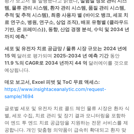
평가 보고서"를 발행했다고 밝혔다
, 실험실 정보 관리 시스
템, 물류 관리 시스템, 환자 관리 시스템, 품질 관리 시스템,
추적 및 추적 시스템), 최종 사용자 별 (바이오 뱅크, 세포 치
료 연구소, 병원, 연구소, 상업 조직), 배포 유형별 (클라우드
기반, 온 프레미스)), 동향, 산업 경쟁 분석, 수익 및 2034 년
까지 예측."
세포 및 유전자 치료 공급망 / 물류 시장 규모는
2024 년에
15 억
달러로 평가되며
2025-2034 년 예측 기간
동안
11.9 %의 CAGR로
2034 년까지 44 억
달러에이를 것으로
예상됩니다.
데모 보고서, Excel 피벗 및 ToC 무료 액세스:
https://www.insightaceanalytic.com/request-
sample/1694
글로벌 세포 및 유전자 치료 콜드 체인 물류 시장은 환자 식
별, 세포 수집, 치료 관리 및 장기 결과 모니터링을 포함하
여 엔드 투 엔드 치료 공급망을 지원하는 전문 서비스를 제
공합니다. 개인 맞춤형 의약품이 급속히 확대되고 환자 맞