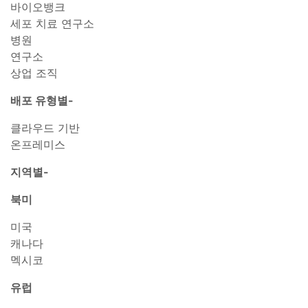
바이오뱅크
세포 치료 연구소
병원
연구소
상업 조직
배포 유형별-
클라우드 기반
온프레미스
지역별-
북미
미국
캐나다
멕시코
유럽