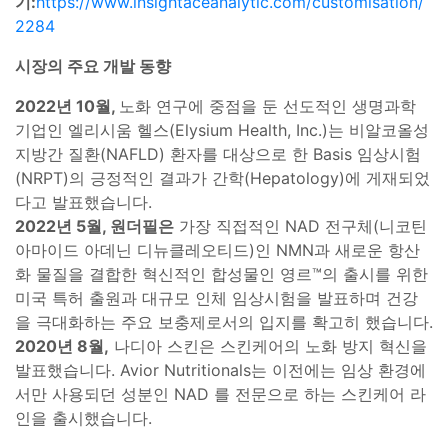
기:
https://www.insightaceanalytic.com/customisation/
2284
시장의 주요 개발 동향
2022년 10월,
노화 연구에 중점을 둔 선도적인 생명과학
기업인 엘리시움 헬스(Elysium Health, Inc.)는 비알코올성
지방간 질환(NAFLD) 환자를 대상으로 한 Basis 임상시험
(NRPT)의 긍정적인 결과가 간학(Hepatology)에 게재되었
다고 발표했습니다.
2022년 5월, 원더필은
가장 직접적인 NAD 전구체(니코틴
아마이드 아데닌 디뉴클레오티드)인 NMN과 새로운 항산
화 물질을 결합한 혁신적인 합성물인 영르™의 출시를 위한
미국 특허 출원과 대규모 인체 임상시험을 발표하며 건강
을 극대화하는 주요 보충제로서의 입지를 확고히 했습니다.
2020년 8월,
나디아 스킨은 스킨케어의 노화 방지 혁신을
발표했습니다. Avior Nutritionals는 이전에는 임상 환경에
서만 사용되던 성분인 NAD 를 전문으로 하는 스킨케어 라
인을 출시했습니다.