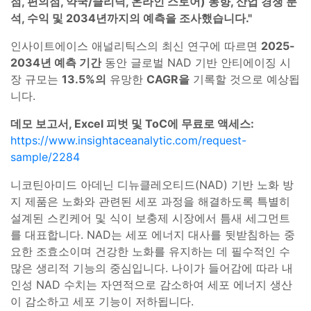
점, 편의점, 약국/클리닉, 온라인 스토어) 동향, 산업 경쟁 분
석, 수익 및 2034년까지의 예측을 조사했습니다."
인사이트에이스 애널리틱스의 최신 연구에 따르면
2025-
2034년 예측 기간
동안 글로벌 NAD 기반 안티에이징 시
장 규모는
13.5%의
유망한
CAGR을
기록할 것으로 예상됩
니다.
데모 보고서, Excel 피벗 및 ToC에 무료로 액세스:
https://www.insightaceanalytic.com/request-
sample/2284
니코틴아미드 아데닌 디뉴클레오티드(NAD) 기반 노화 방
지 제품은 노화와 관련된 세포 과정을 해결하도록 특별히
설계된 스킨케어 및 식이 보충제 시장에서 틈새 세그먼트
를 대표합니다. NAD는 세포 에너지 대사를 뒷받침하는 중
요한 조효소이며 건강한 노화를 유지하는 데 필수적인 수
많은 생리적 기능의 중심입니다. 나이가 들어감에 따라 내
인성 NAD 수치는 자연적으로 감소하여 세포 에너지 생산
이 감소하고 세포 기능이 저하됩니다.