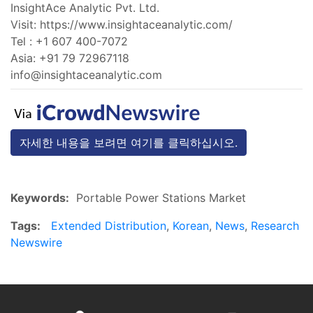
InsightAce Analytic Pvt. Ltd.
Visit: https://www.insightaceanalytic.com/
Tel : +1 607 400-7072
Asia: +91 79 72967118
info@insightaceanalytic.com
자세한 내용을 보려면 여기를 클릭하십시오.
Keywords:
Portable Power Stations Market
Tags:
Extended Distribution
,
Korean
,
News
,
Research
Newswire